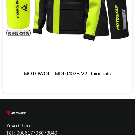
MOTOWOLF MDL0402B V2 Raincoats
Yoyo Chen
Tél : 008617796073840