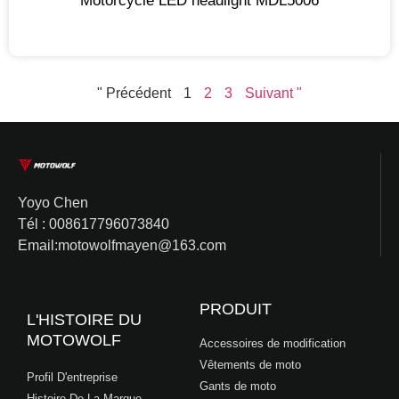
Motorcycle LED headlight MDL5006
" Précédent
1
2
3
Suivant "
Yoyo Chen
Tél : 008617796073840
Email:motowolfmayen@163.com
PRODUIT
L'HISTOIRE DU
MOTOWOLF
Accessoires de modification
Vêtements de moto
Profil D'entreprise
Gants de moto
Histoire De La Marque