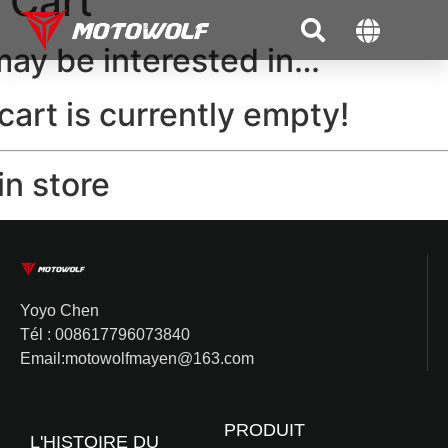
Cart
ay be interested in…
cart is currently empty!
n store
Yoyo Chen
Tél : 008617796073840
Email:motowolfmayen@163.com
PRODUIT
L'HISTOIRE DU