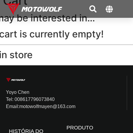
Cart
ay be interested in…
cart is currently empty!
n store
Yoyo Chen
Tel: 008617796073840
Email:motowolfmayen@163.com
PRODUTO
HISTÓRIA DO