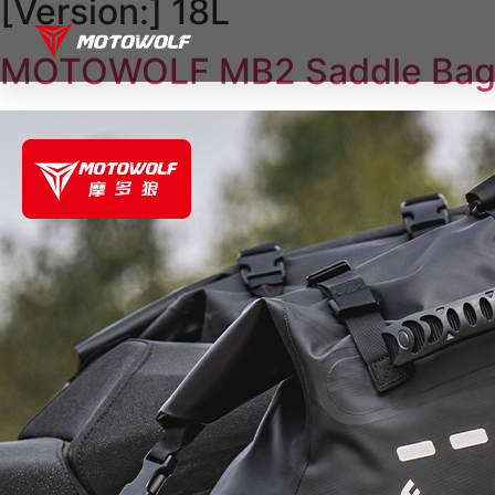
[Version:]
18L
MOTOWOLF MB2 Saddle Bags 