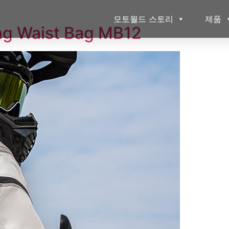
모토월드 스토리
제품
g Waist Bag MB12