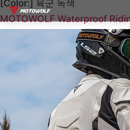
[Color:]
육군 녹색
MOTOWOLF Waterproof Ridin