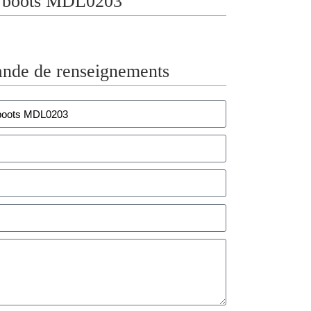
g boots MDL0203
nde de renseignements