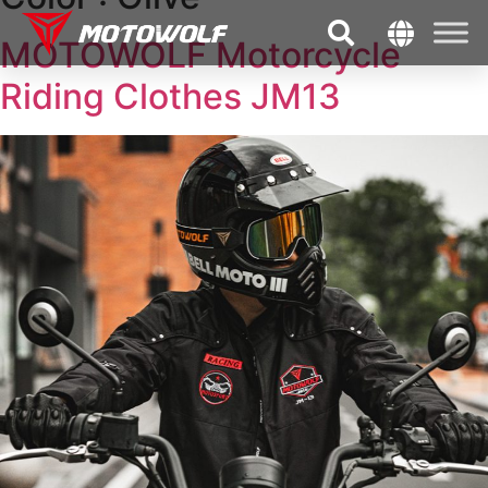
MOTOWOLF Motorcycle
Riding Clothes JM13