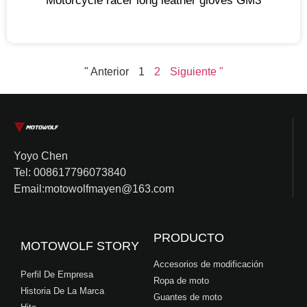
Motorcycle racer long leather gloves GM3
" Anterior
1
2
Siguiente "
Yoyo Chen
Tel: 008617796073840
Email:motowolfmayen@163.com
PRODUCTO
MOTOWOLF STORY
Accesorios de modificación
Perfil De Empresa
Ropa de moto
Historia De La Marca
Guantes de moto