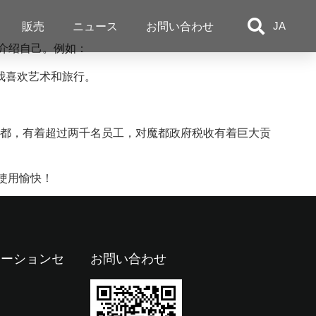
販売
ニュース
お問い合わせ
JA
介绍自己。例如：
我喜欢艺术和旅行。
于天朝魔都，有着超过两千名员工，对魔都政府税收有着巨大贡
使用愉快！
メーションセ
お問い合わせ