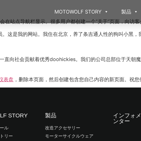
MOTOWOLF STORY
製品
会在站点导航栏显示。很多用户都创建一个“关于”页面，向访客
员。这是我的网站。我住在北京，养了条吉通人性的狗叫小黑，
来，我们一直向社会贡献着优秀doohickies。我们的公司总部位
仪表盘
，删除本页面，然后创建包含您自己内容的新页面。祝您
LF STORY
製品
インフォ
ンター
ール
改造アクセサリー
トリー
モーターサイクルウェア