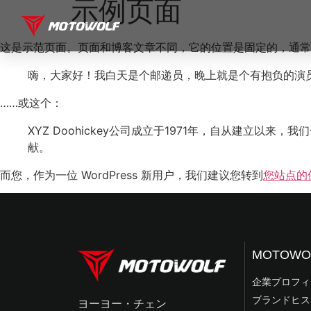
示例页面
这是示范页面。页面和博客文章不同，它的位置是固定的，通常
嗨，大家好！我白天是个邮递员，晚上就是个有抱负的演
……或这个：
XYZ Doohickey公司成立于1971年，自从建立以
献。
而您，作为一位 WordPress 新用户，我们建议您转到
您站点的
MOTOWO
企業プロフィ
ブランドヒス
ヨーヨー・チェン