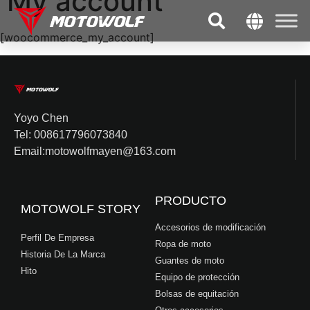
My account
[woocommerce_my_account]
Yoyo Chen
Tel: 008617796073840
Email:motowolfmayen@163.com
PRODUCTO
MOTOWOLF STORY
Accesorios de modificación
Perfil De Empresa
Ropa de moto
Historia De La Marca
Guantes de moto
Hito
Equipo de protección
Bolsas de equitación