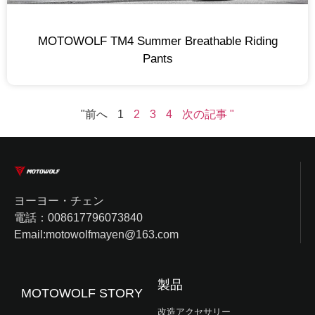
MOTOWOLF TM4 Summer Breathable Riding
Pants
"前へ
1
2
3
4
次の記事 "
ヨーヨー・チェン
電話：008617796073840
Email:motowolfmayen@163.com
製品
MOTOWOLF STORY
改造アクセサリー